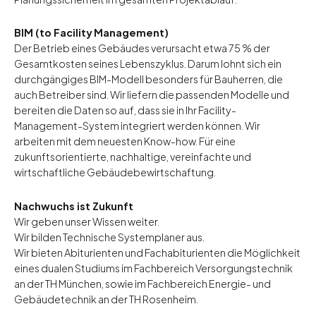
BIM (to Facility Management)
Der Betrieb eines Gebäudes verursacht etwa 75 % der
Gesamtkosten seines Lebenszyklus. Darum lohnt sich ein
durchgängiges BIM-Modell besonders für Bauherren, die
auch Betreiber sind. Wir liefern die passenden Modelle und
bereiten die Daten so auf, dass sie in Ihr Facility-
Management-System integriert werden können. Wir
arbeiten mit dem neuesten Know-how. Für eine
zukunftsorientierte, nachhaltige, vereinfachte und
wirtschaftliche Gebäudebewirtschaftung.
Nachwuchs ist Zukunft
Wir geben unser Wissen weiter.
Wir bilden Technische Systemplaner aus.
Wir bieten Abiturienten und Fachabiturienten die Möglichkeit
eines dualen Studiums im Fachbereich Versorgungstechnik
an der TH München, sowie im Fachbereich Energie- und
Gebäudetechnik an der TH Rosenheim.