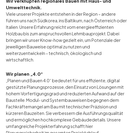
Wir verknüpfen regionales Bauen mit Haus- und
Umwelttechnik.
Viele unserer Projekte entstehen in der Region – andere
führen uns nach Südkorea, ins Baltikum, nach Österreich oder
Italien. Unsere Erfahrung reicht vom energieeffizienten
Holzbau bis zum anspruchsvollen Lehmbauprojekt. Dabei
bringen wir unser Know-how gezielt ein, um Potenziale der
jeweiligen Bauweise optimal zu nutzen und
weiterzuentwickeln – technisch, ökologisch und
wirtschaftlich.
Wir planen „4.0“
„Planen und Bauen 4.0“ bedeutet für uns effiziente, digital
gestützte Planungsprozesse, den Einsatz von Lösungen mit
hohem Vorfertigungsgrad und reduzierten Aufwand auf der
Baustelle. Modul- und Systembauweisen begegnen dem
Fachkräftemangel am Bau mit technischer Präzision und
kürzeren Bauzeiten. Sie verbessern die Ausführungsqualität
und ermöglichen hochkomplexe Gebäudedetails. Unsere
umfangreiche Projekterfahrung schafft hier
Planungssicherheit im gesamten Projektablauf.