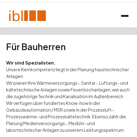
Für Bauherren
Wir sind Spezialisten.
Unsere Kernkompetenz liegt in der Planung haustechnischer
Anlagen.
Wir planen Ihre Wärmeversorgungs-, Sanitär-, Lüftungs- und
kältetechnische Anlagen sowie Feuerlöschanlagen, wie auch
die zugehörige Technik und Kanalisation im Außenbereich.
Wir verfügen über fundiertes Know-how in der
Gebäudeautomation / MSR sowie in der Prozessluft-,
Prozesswärme- und Prozesskältetechnik. Ebenso zählt die
Planung Medienversorgungs-, Medizin- und
labortechnischer Anlagen zu unserem Leistungsspektrum.