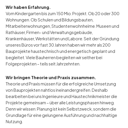
Wir haben Erfahrung.
Vom Kindergarten bis zum 150 Mio. Projekt. Ob 20 oder 300
Wohnungen. Ob Schulen und Bildungsbauten,
Mitarbeiterwohnungen, Studentenwohnheime. Museen und
Rathäuser, Firmen- und Verwaltungsgebäude,
Krankenhäuser, Werkstätten und Labore. Seit der Gründung
unseres Büros vor fast 30 Jahren haben wir mehr als 200
Bauprojekte haustechnisch und energetisch geplant und
begleitet. Viele Bauherren begleiten wir seither bei
Folgeprojekten – teils seit Jahrzehnten.
Wir bringen Theorie und Praxis zusammen.
Theorie und Praxis müssen für die erfolgreiche Umsetzung
von Bauprojekten nahtlos ineinandergreifen. Deshalb
bearbeiten bei uns Ingenieure und Haustechnikmeister die
Projekte gemeinsam – über alle Leistungsphasen hinweg.
Denn wir wissen: Planung ist kein Selbstzweck, sondern die
Grundlage für eine gelungene Ausführung und nachhaltige
Nutzung.